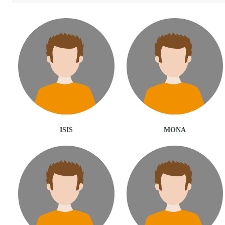
ISIS
MONA