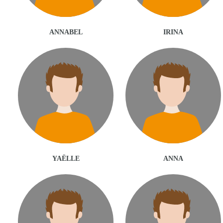
ANNABEL
IRINA
YAËLLE
ANNA