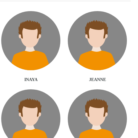
INAYA
JEANNE