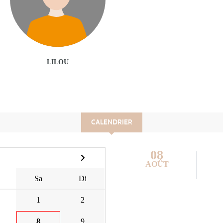
LILOU
CALENDRIER
08
AOÛT
Sa
Di
1
2
8
9